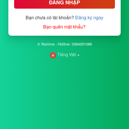
ĐĂNG NHẬP
Bạn chưa có tài khoản?
Đăng ký ngay
Bạn quên mật khẩu?
© Nutrime - Hotline: 0394291086
Tiếng Việt